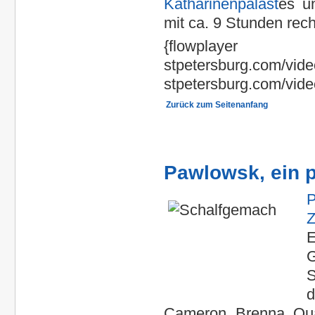
Katharinenpalast
es u
mit ca. 9 Stunden rec
{flowplayer
stpetersburg.com/vi
stpetersburg.com/vide
Zurück zum Seitenanfang
Pawlowsk, ein p
P
Z
E
G
S
Cameron, Brenna, Qua