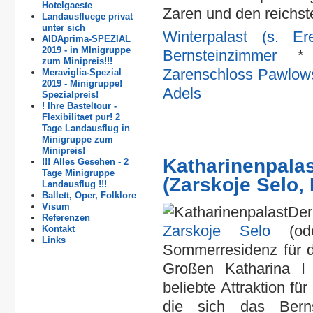
Hotelgaeste
Zaren und den reichst
Landausfluege privat
unter sich
Winterpalast (s. Er
AIDAprima-SPEZIAL
2019 - in MInigruppe
Bernsteinzimmer
zum Minipreis!!!
Zarenschloss Pawlow
Meraviglia-Spezial
2019 - Minigruppe!
Adels
Spezialpreis!
! Ihre Basteltour -
Flexibilitaet pur! 2
Tage Landausflug in
Minigruppe zum
Minipreis!
Katharinenpalas
!!! Alles Gesehen - 2
Tage Minigruppe
(Zarskoje Selo,
Landausflug !!!
Ballett, Oper, Folklore
Visum
D
Referenzen
Zarskoje Selo
(ode
Kontakt
Links
Sommerresidenz für 
Großen Katharina I 
beliebte Attraktion fü
die sich das Berns