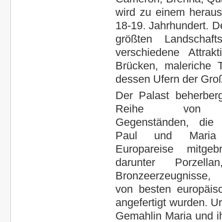
wird zu einem herau
18-19. Jahrhundert. D
größten Landschaf
verschiedene Attrak
Brücken, maleriche 
dessen Ufern der Gro
Der Palast beherber
Reihe von we
Gegenständen, die 
Paul und Maria
Europareise mitgeb
darunter Porzella
Bronzeerzeugnisse,
von besten europäis
angefertigt wurden. Ur
Gemahlin Maria und i