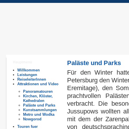
Paläste und Parks
Hauptmenü
Willkommen
Für den Winter hatt
Leistungen
Petersburg den Winter
ReiseleiterInnen
Attraktionen und Video
Eremitage), den Som
Panoramatouren
prachtvollen Paläst
Kirchen, Klöster,
Kathedralen
verbracht. Die beson
Paläste und Parks
Kunstsammlungen
Jussupows wollten all
Metro und Wodka
mit dem der Zarenpal
Nowgorod
von deutschsprachin
Touren fuer