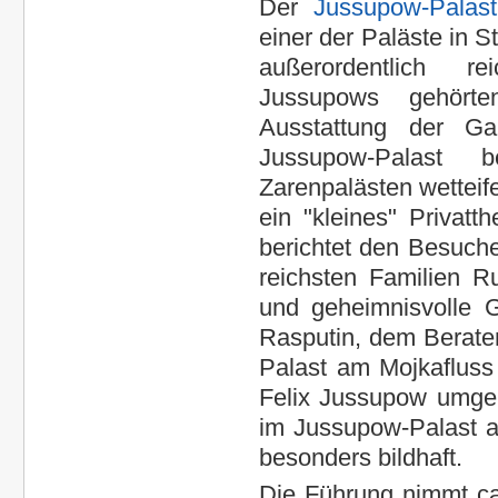
Der
Jussupow-Palast
einer der Paläste in S
außerordentlich re
Jussupows gehörte
Ausstattung der Ga
Jussupow-Palast 
Zarenpalästen wetteife
ein "kleines" Privatt
berichtet den Besuche
reichsten Familien R
und geheimnisvolle 
Rasputin, dem Berater
Palast am Mojkaflus
Felix Jussupow umgeb
im Jussupow-Palast au
besonders bildhaft.
Die Führung nimmt ca