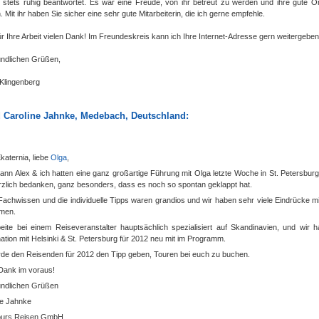
 stets ruhig beantwortet. Es war eine Freude, von ihr betreut zu werden und ihre gute O
. Mit ihr haben Sie sicher eine sehr gute Mitarbeiterin, die ich gerne empfehle.
r Ihre Arbeit vielen Dank! Im Freundeskreis kann ich Ihre Internet-Adresse gern weitergeben
undlichen Grüßen,
 Klingenberg
 Caroline Jahnke, Medebach, Deutschland
:
katernia, liebe
Olga
,
ann Alex & ich hatten eine ganz großartige Führung mit Olga letzte Woche in St. Petersbu
rzlich bedanken, ganz besonders, dass es noch so spontan geklappt hat.
achwissen und die individuelle Tipps waren grandios und wir haben sehr viele Eindrücke 
men.
beite bei einem Reiseveranstalter hauptsächlich spezialisiert auf Skandinavien, und wir h
tion mit Helsinki & St. Petersburg für 2012 neu mit im Programm.
rde den Reisenden für 2012 den Tipp geben, Touren bei euch zu buchen.
 Dank im voraus!
eundlichen Grüßen
ne Jahnke
Tours Reisen GmbH