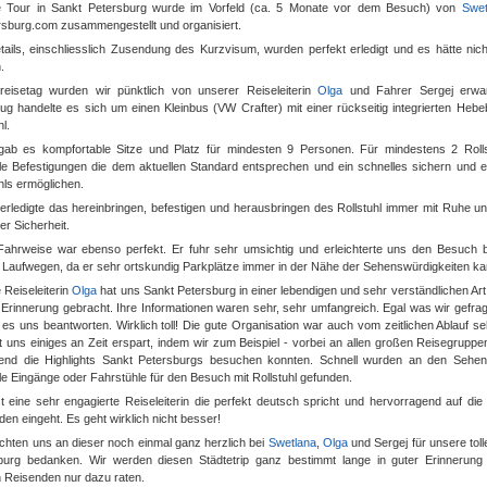
 Tour in Sankt Petersburg wurde im Vorfeld (ca. 5 Monate vor dem Besuch) von
Swet
rsburg.com zusammengestellt und organisiert.
etails, einschliesslich Zusendung des Kurzvisum, wurden perfekt erledigt und es hätte nic
.
eisetag wurden wir pünktlich von unserer Reiseleiterin
Olga
und Fahrer Sergej erwa
ug handelte es sich um einen Kleinbus (VW Crafter) mit einer rückseitig integrierten Heb
hl.
gab es kompfortable Sitze und Platz für mindesten 9 Personen. Für mindestens 2 Roll
lle Befestigungen die dem aktuellen Standard entsprechen und ein schnelles sichern und 
hls ermöglichen.
 erledigte das hereinbringen, befestigen und herausbringen des Rollstuhl immer mit Ruhe 
er Sicherheit.
Fahrweise war ebenso perfekt. Er fuhr sehr umsichtig und erleichterte uns den Besuch b
 Laufwegen, da er sehr ortskundig Parkplätze immer in der Nähe der Sehenswürdigkeiten ka
 Reiseleiterin
Olga
hat uns Sankt Petersburg in einer lebendigen und sehr verständlichen Art 
e Erinnerung gebracht. Ihre Informationen waren sehr, sehr umfangreich. Egal was wir gefra
es uns beantworten. Wirklich toll! Die gute Organisation war auch vom zeitlichen Ablauf se
t uns einiges an Zeit erspart, indem wir zum Beispiel - vorbei an allen großen Reisegruppe
nd die Highlights Sankt Petersburgs besuchen konnten. Schnell wurden an den Sehen
le Eingänge oder Fahrstühle für den Besuch mit Rollstuhl gefunden.
st eine sehr engagierte Reiseleiterin die perfekt deutsch spricht und hervorragend auf d
en eingeht. Es geht wirklich nicht besser!
chten uns an dieser noch einmal ganz herzlich bei
Swetlana
,
Olga
und Sergej für unsere toll
burg bedanken. Wir werden diesen Städtetrip ganz bestimmt lange in guter Erinnerung
 Reisenden nur dazu raten.