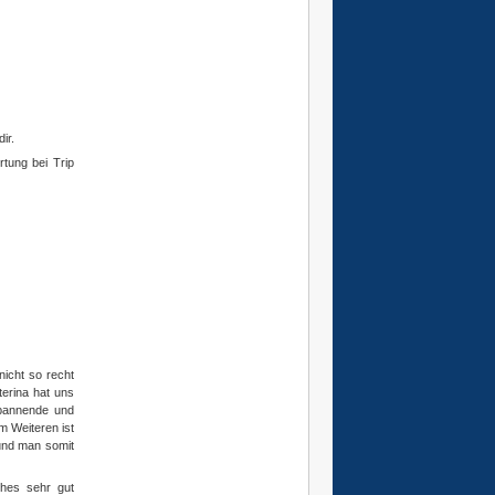
dir.
tung bei Trip
nicht so recht
terina hat uns
spannende und
m Weiteren ist
 und man somit
ches sehr gut