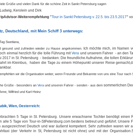
iele Grüße und vielen Dank für die schöne Zeit in Sankt Petersburg sagen
Ludwig, Kerolein und Dirk
ripAdvisor-Weiterempfehlung
"
Tour in Sankt Petersburg v. 22.5. bis 23.5.2017
"
vo
z, Deutschland, mit Mein Schiff 3 unterwegs
:
Tag Swetlana,
Ich möchte mich, im Namen v
nd gesund und zufrieden wieder zu Hause angekommen.
noch einmal herzlich für die tolle Führung mit
Vera
und unserem Fahrer - an den T
i 2017 in St. Petersburg - bedanken.
Die freundliche Aufnahme, die tollen Erklär
Fahrt im Kleinbus, haben die Tage zu einem Höhepunkt unserer Reise gemacht,da
ankbar.
empfehlen wir die Organisation weiter, wenn Freunde und Bekannte von uns eine Tour nach 
sommerlichen Deu
che Grüße - besonders an
Vera
und unseren Fahrer - senden - aus dem
 Anne, Wilfried und Karl-Heinz
ubik, Wien, Oesterreich:
rbrachten 5 Tage in St. Petersburg. Unsere erwachsene Tochter benötigt einen Ro
 alle 5 Tage von Tour-in-StPetersburg.com bestens betreut und geführt. Unsere 
h ausgezeichnet Deutsch und war äußerst kompetent. Sehr zufrieden waren wir 
uhltaxi (der Verkehr in St, Petersburg ist nicht ohne) und mit der Organisation.