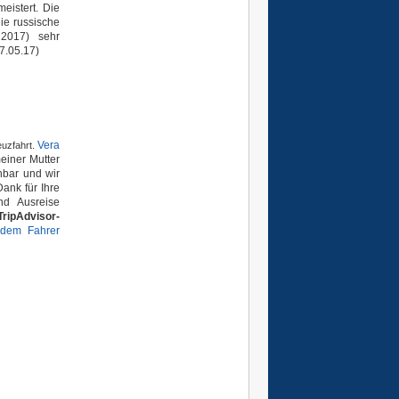
eistert. Die
ie russische
 2017) sehr
7.05.17
)
Vera
euzfahrt.
einer Mutter
hbar und wir
ank für Ihre
nd Ausreise
TripAdvisor-
 dem Fahrer