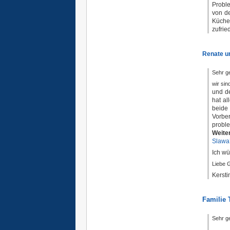
Proble
von de
Küche
zufrie
Renate un
Sehr g
wir si
und de
hat al
beide
Vorbe
probl
Weite
Slawa
Ich wü
Liebe G
Kerst
Familie
Sehr g