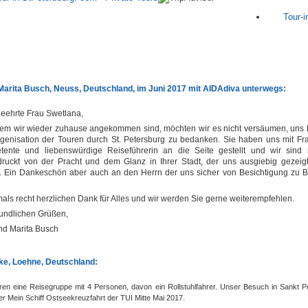
Tour-i
Marita Busch
, Neuss, Deutschland, im Juni 2017 mit AIDAdiva unterwegs:
eehrte Frau Swetlana,
em wir wieder zuhause angekommen sind, möchten wir es nicht versäumen, uns 
rgenisation der Touren durch St. Petersburg zu bedanken.
Sie haben uns mit F
tente und liebenswürdige Reiseführerin an die Seite gestellt und wir sind
druckt von der Pracht und dem Glanz in Ihrer Stadt, der uns ausgiebig gezeigt
.
Ein Dankeschön aber auch an den Herrn der uns sicher von Besichtigung zu 
ls recht herzlichen Dank für Alles und wir werden Sie gerne weiterempfehlen.
eundlichen Grüßen,
nd Marita Busch
ke
, Loehne, Deutschland:
ren eine Reisegruppe mit 4 Personen, davon ein Rollstuhlfahrer. Unser Besuch in Sankt P
ner Mein Schiff Ostseekreuzfahrt der TUI Mitte Mai 2017.