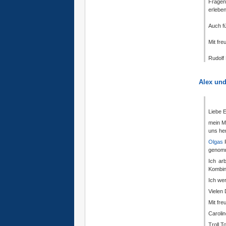
Fragen
erleben
Auch fü
Mit fre
Rudolf
Alex und
Liebe E
mein M
uns he
Olgas
F
genom
Ich ar
Kombina
Ich we
Vielen
Mit fr
Caroli
Troll 