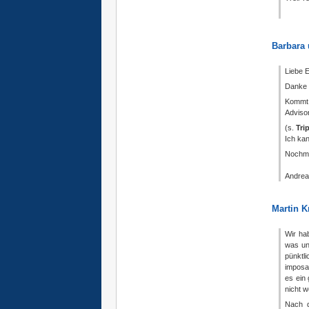
Barbara 
Liebe E
Danke f
Kommt 
Adviso
(s.
Tri
Ich kan
Nochmal
Andre
Martin K
Wir ha
was un
pünktl
imposan
es ein
nicht w
Nach d