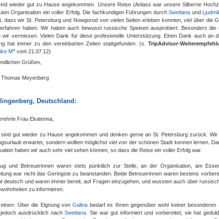
 sind wieder gut zu Hause angekommen. Unsere Reise (Anlass war unsere Silberne Hochz
uten Organisation ein voller Erfolg. Die fachkundigen Führungen durch
Swetlana
und
Ljudmi
t, dass wir St. Petersburg und Nowgorod von vielen Seiten erleben konnten, viel über die 
 erfahren haben. Wir haben auch bewusst russische Speisen ausprobiert. Besonders die
 wir vermissen. Vielen Dank für diese profesionelle Unterstützung. Einen Dank auch an d
ng hat immer zu den vereinbarten Zeiten stattgefunden. (s.
TripAdvisor-Weiterempfeh
ike M
"
vom 21.07.12
)
undlichen Grüßen,
e Thomas Meyenberg
lingenberg, Deutschland:
rehrte Frau Ekaterina,
r sind gut wieder zu Hause angekommen und denken gerne an St. Petersburg zurück. Wir
ngsurlaub erwartet, sondern wollten möglichst viel von der schönen Stadt kennen lernen. Da
ation haben wir auch sehr viel sehen können, so dass die Reise ein voller Erfolg war.
ug und Betreuerinnen waren stets pünktlich zur Stelle, an der Organisation, am Ess
eitung war nicht das Geringste zu beanstanden. Beide Betreuerinnen waren bestens vorbere
ut deutsch und waren immer bereit, auf Fragen einzugehen, und wussten auch über russisc
wohnheiten zu informieren.
zelnen: Über die Eignung von
Galina
bedarf es Ihnen gegenüber wohl keiner besonderen 
 jedoch ausdrücklich nach
Swetlana
. Sie war gut informiert und vorbereitet; sie hat geduld