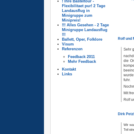
! Ihre Basteltour -
Flexibilitaet pur! 2 Tage
Landausflug in
Minigruppe zum
Minipreis!
!!! Alles Gesehen - 2 Tage
Minigruppe Landausflug
!!!
Rolf und 
Ballett, Oper, Folklore
Visum
Referenzen
Sehr g
nachd
Feedback 2011
die O
Mehr Feedback
kompe
Kontakt
beein
Links
wurde
fuhr.
Nochma
Mit fr
Rolf u
Dirk Petz
Wir wa
Teil ei