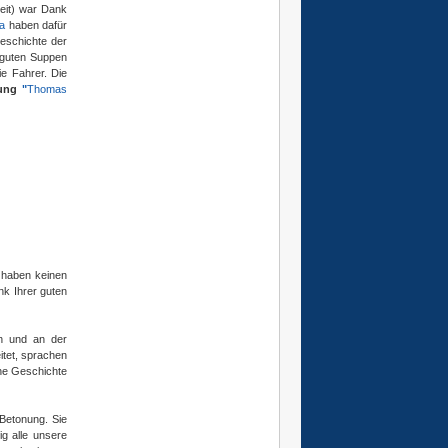
eit) war Dank
la
haben dafür
Geschichte der
 guten Suppen
ie Fahrer. Die
lung
"
Thomas
 haben keinen
nk Ihrer guten
en und an der
itet, sprachen
he Geschichte
Betonung. Sie
ig alle unsere