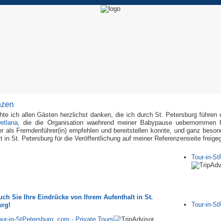
nzen
te ich allen Gästen herzlichst danken, die ich durch St. Petersburg führen 
etlana
, die die Organisation waehrend meiner Babypause uebernommen ha
ter als Fremdenführer(in) empfehlen und bereitstellen konnte, und ganz beso
t in St. Petersburg für die Veröffentlichung auf meiner Referenzenseite freig
Tour-in-St
uch Sie Ihre Eindrücke von Ihrem Aufenthalt in St.
Tour-in-St
urg!
our-in-StPetersburg. com - Private Tours