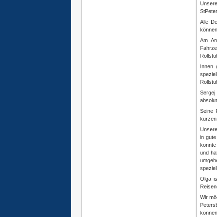
Unsere
StPete
Alle D
können
Am Anr
Fahrze
Rollstu
Innen 
spezie
Rollstu
Sergej
absolut
Seine 
kurzen
Unsere
in gut
konnte 
und ha
umgehe
speziel
Olga i
Reisend
Wir mö
Peters
können