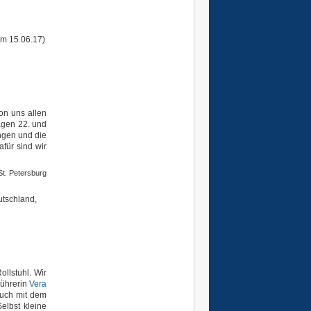
m 15.06.17
)
on uns allen
agen 22. und
ungen und die
für sind wir
St. Petersburg
tschland,
llstuhl. Wir
Führerin
Vera
auch mit dem
Selbst kleine