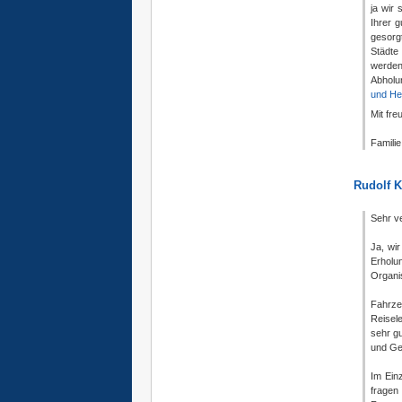
ja wir
Ihrer g
gesorg
Städte
werden
Abholu
und He
Mit fre
Famili
Rudolf K
Sehr ve
Ja, wi
Erholu
Organis
Fahrze
Reisel
sehr g
und Ge
Im Ein
fragen