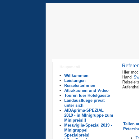
Refere
Hauptmenü
Hier möch
Willkommen
Hand
Sw
Leistungen
Reiselei
ReiseleiterInnen
Aufenthal
Attraktionen und Video
Touren fuer Hotelgaeste
Landausfluege privat
unter sich
AIDAprima-SPEZIAL
2019 - in MInigruppe zum
Minipreis!!!
Teilen a
Meraviglia-Spezial 2019 -
Petersb
Minigruppe!
Spezialpreis!
T