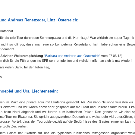
und Andreas Renetzeder, Linz, Österreich
:
katarina!
ür die tolle Tour durch den Sommerpalast und die Hermitage! War wirklich ein super Tag mit 
nicht so oft vor, dass man eine so kompetente Reiseleitung hat! Habe schon eine Bewer
r gemacht.
pAdvisor-Weiterempfehlung
"Barbara und Andreas aus Österreich"
vom 27.03.12
).
n dich für die Führungen ins SPB sehr empfehlen und vielleicht trift man sich ja mal wieder!
s vielen Dank, für den tollen Tag,
as
noepfel und Urs, Liechtenstein
:
ben im März eine private Tour mit Ekaterina gemacht. Als Russland-Neulinge wussten wir 
s erwartet und wir waren somit sehr gespannt auf die Stadt und unsere Stadtführerin. Eka
ich beim Hotel abgeholt und wir fuhren zum Katharinen Palast. Dort genossen wir eine 
te Tour mit Ekaterina. Sie spricht ausgezeichnet Deutsch und weiss sehr viel zu erzählen, i
 grosser Vorteil, dass der Tourguide gezielt auf die Bedürfnisse des Gastes eingehen kann
ertvolle Zeit verliert.
em Palast hat Ekateria für uns ein typisches russisches Mittagessen organisiert wel