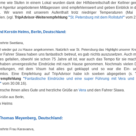
me wie Stufen in einem Lokal wurden dank der Hilfsbereitschaft der Kellner gem
r Agentur angebotenen Mittagessen sind empfehlenswert und geben Einblick in d
. Wir waren mit unserem Aufenthalt trotz niedriger Temperaturen (Mai
den. (vgl.
TripAdvisor-Weiterempfehlung
"
St. Petersburg mit dem Rollstuhl
"
vom 2
d Kerstin Helms, Berlin, Deutschland:
eehrte Swetlana,
nd wieder gut zu Hause angekommen. Natürlich war St. Petersburg das Highlight unserer Kr
r Fahrer Slawa haben uns fantastisch betreut, es gab nichts auszusetzen.
Auch m
les gefallen, obwohl sie schon 75 Jahre alt ist, war auch das Tempo für sie mac
 haben unvergessliche Eindrücke mit nach Hause genommen.
Nochmals vielen D
reitungen, mit dem Visum hat alles gut geklappt und so war die Ein- u
emlos.
Eine Empfehlung auf TripAdvisor habe ich soeben abgegeben (
s.
rempfehlung
"
Fantastische Eindrücke und eine super Führung mit Vera und
"
vom 30.08.16
).
nsche Ihnen alles Gute und herzliche Grüße an
Vera
und den Fahrer Slawa.
rüße aus Berlin,
in Helms
 Thomas Meyenberg, Deutschland:
eehrte Frau Karavaeva,