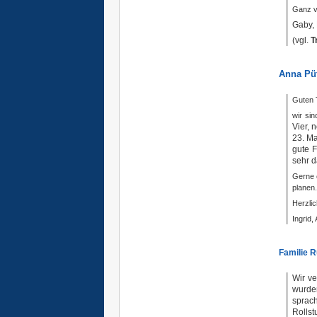
Ganz v
Gaby, 
(vgl.
T
Anna Püt
Guten 
wir si
Vier, 
23. Ma
gute 
sehr d
Gerne 
planen.
Herzli
Ingrid,
Familie R
Wir ve
wurden
sprac
Rollst