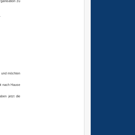
rganisation zu
.
rg und möchten
mit nach Hause
aben jetzt die