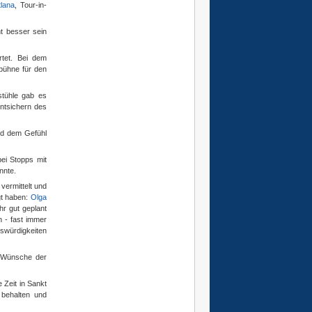
lana
, Tour-in-
ht besser sein
rtet. Bei dem
ebühne für den
stühle gab es
entsichern des
und dem Gefühl
ei Stopps mit
nnte.
vermittelt und
gt haben:
Olga
hr gut geplant
n - fast immer
swürdigkeiten
ie Wünsche der
e Zeit in Sankt
 behalten und