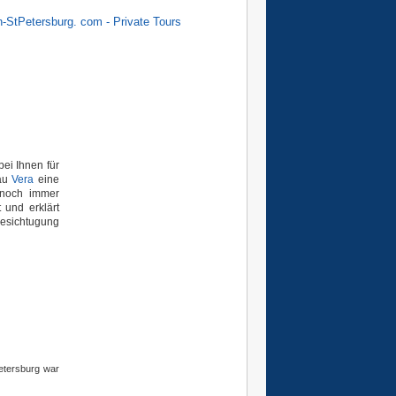
n-StPetersburg. com - Private Tours
bei Ihnen
für
rau
Vera
eine
noch immer
 und erklärt
Besichtugung
etersburg war