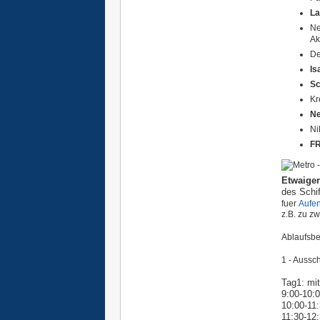
La
Ne
Ak
De
Is
Sc
Kr
Ne
Ni
F
Etwaiger
des Schif
fuer
Aufen
z.B. zu zw
Ablaufsbe
1 - Aussc
Tag1: mi
9:00-10:0
10:00-11
11:30-12