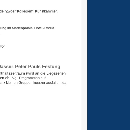
e "Zwoelf Kollegien", Kunstkammer,
ng im Marienpalais, Hotel Astoria
e
wor
thaltszeitraum (wird an die Liegezeiten
ten ab.
Vgl. Programmablauf
ganz kleinen Gruppen kuerzer ausfallen, da