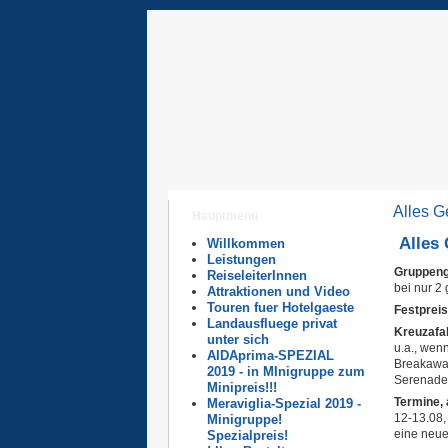
Alles G
Hauptmenü
Alles 
Willkommen
Leistungen
Gruppeng
ReiseleiterInnen
bei nur 2
Attraktionen und Video
Touren fuer Hotelgaeste
Festpreis
Landausfluege privat
Kreuzafa
unter sich
u.a., wen
AIDAprima-SPEZIAL
Breakaway
2019 - in MInigruppe zum
Serenade 
Minipreis!!!
Termine,
Meraviglia-Spezial 2019 -
12-13.08,
Minigruppe!
eine neue
Spezialpreis!