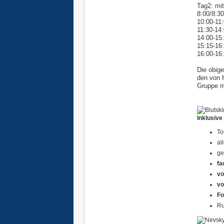
Tag2:
mi
8:00/8:3
10:00-11
11:30-14
14:00-15:
15:15-16
16:00-16
Die obige
den von H
Gruppe ma
Inklusive
To
al
ge
fa
vo
vo
Fo
Ru