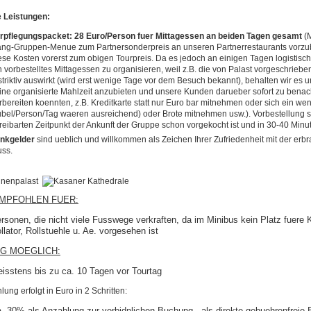
 Leistungen:
rpflegungspacket: 28 Euro/Person fuer Mittagessen an beiden Tagen gesamt
(
ng-Gruppen-Menue zum Partnersonderpreis an unseren Partnerrestaurants vorzube
ese Kosten vorerst zum obigen Tourpreis. Da es jedoch an einigen Tagen logistisch
n vorbestelltes Mittagessen zu organisieren, weil z.B. die von Palast vorgeschrieben
striktiv auswirkt (wird erst wenige Tage vor dem Besuch bekannt), behalten wir es u
ine organisierte Mahlzeit anzubieten und unsere Kunden darueber sofort zu benach
rbereiten koennten, z.B. Kreditkarte statt nur Euro bar mitnehmen oder sich ein we
bel/Person/Tag waeren ausreichend) oder Brote mitnehmen usw.). Vorbestellung spa
reibarten Zeitpunkt der Ankunft der Gruppe schon vorgekocht ist und in 30-40 Minute
inkgelder
sind ueblich und willkommen als Zeichen Ihrer Zufriedenheit mit der erbr
ss.
EMPFOHLEN FUER:
rsonen, die nicht viele Fusswege verkraften, da im Minibus kein Platz fuere 
llator, Rollstuehle u. Ae. vorgesehen ist
G MOEGLICH:
isstens bis zu ca. 10 Tagen vor Tourtag
ung erfolgt in Euro in 2 Schritten:
. 30% als Anzahlung zur verbidnlichen Buchung - als direkte gebuehrenfreie