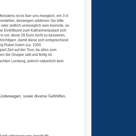
Meisstens ist es fuer uns moeglich, ein 3-4-
stellen, deswegen addieren Sie bitte
 oder zeitlich unmoeglich sein koennte, so
e Eintrittszeit zum Katharinenpalast sich
ns vor, diese 28 Euro nicht zu kassieren,
richtigen, damit diese sich entsprechend
nig Rubel holen (ca. 1000
rt Zeit auf der Tour, da alles zum
n die Gruppe satt und fertig ist.
achten Leistung, jedoch natuerlich kein
Kinderwagen, sowie diverse Gehhilfen,
 Bankueberweisung innerhalb