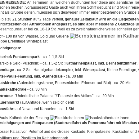
LEINREISENDE:
An Terminen, an welchen Buchungen fuer diese und aehnliche To
sonen buchen, vorausgesetz Gaste auch von Ihrem Schiff gebucht sind (Alleinrei
icht als Gruppe gelten, muessen sich deswegen immer einer bestehenden Gruppe a
 bis zu
21 Stunden
auf 2 Tage verteilt,
genauer Zeitablauf wird an die Liegezeiten
intrittszeiten der Attraktionen angepasst, es sind aber meisstens 2 Ganztage 
Gesamttourdauer bei ca. 18-19 Std, weil es zu zweit natuerlicherweise schneller ge
ichtigungen:
terhof: Fontaenenpark
- ca. 1-1,5 Std
arskoje Selo (Puschkin) - ca. 1,5-2 Std:
Katharinenpalast, inkl. Bernsteinzimmer
,
emitage -
ca. 2 Std: Hauptgebaudekomplex, inkl.
Winterpalast
, Kleine Eremitage,
ter-Pauls-Festung, inkl. -Kathedrale
- ca. 30 Min
utskirche
(Auferstehungskirche, Erloeserkirche, Erloeser-auf-Blut)
- ca. 20 Min
aakskathedrale
- ca. 30 Min
trotour
: "Unterirdische Palaeste"/"Palaeste des Volkes"
- ca. 20 Min
auernmarkt
(auf Anfrage, wenn zeitlich geht)
otsfahrt
auf Newa und Kanaelen
- ca. 1 Std
ichtigungen und Fotopausen (Stadtrundfahrt als Panoramafahrt mit Minubus u
osser Palast von Peterhof und die Grosse Kaskade, Kleinpalaeste, Kaskaden und 
villions und Plastiken im Katharinenpark