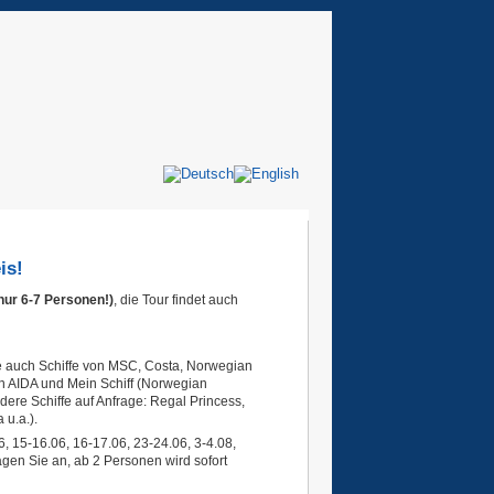
is!
nur 6-7 Personen!)
, die Tour findet auch
eise auch Schiffe von MSC, Costa, Norwegian
on AIDA und Mein Schiff (Norwegian
ere Schiffe auf Anfrage: Regal Princess,
 u.a.).
6, 15-16.06, 16-17.06, 23-24.06, 3-4.08,
agen Sie an, ab 2 Personen wird sofort