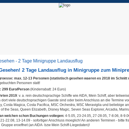
esehen - 2 Tage Minigruppe Landausflug
Gesehen! 2 Tage Landausflug in Minigruppe zum Minipre
roesse:
max. 12-13 Personen (statistisch gesehen waeren es 2018 im Schnitt 
 gebuchten Personen statt!
:
299 Euro/Person
(Kinderrabatt: 24 Euro)
hrten 2019
: v. a. rein deutschsprachige Schiffe wie AIDA, Mein Schiff, aber teilw
n dort viele deutschsprachigen Gaeste sind oder beim Anschluss an die Termine v
, Costa Magica, Costa Pacifica, MSC Orchestra, MSC Meraviglia und beliebige and
of the Seas, Queen Elizabeth, Disney Magic, Seven Seas Explorer, Arcadia, Marina
 an welchen schon Buchungen voliegen:
4-5.05, 23-24.05, 27-28.05, 7-8.06, 8-9.0
 21-22.08, 13-14.09 - sofortiger Anschluss moeglich! An anderen Terminen - bitte fr
 Gruppe eroeffnet (an AIDA- bzw Mein Schiff-Liegedaten)!