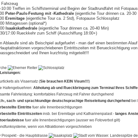
t Fahrzeug
0-10:00
Treffen im Schiffsterminal
und Beginn der
Stadtrundfahrt mit Fotopaus
:00
Peter-Pauls-Festung mit -Kathedrale
(eigentliche Tour drinnen ca. 20-30
:00
Eremitage
(eigentliche Tour ca. 2 Std), Fotopause Schlossplatz
00 Mittagessen (optional*)
:00
Isaakskathedrale
(eigentliche Tour drinnen ca. 20-40 Min)
:30/17:00 Rueckkehr zum Schiff (Ausschiffung 18:00+)
n Ablaeufe sind als Beischpiel aufgefuehrt - man darf einen bestimmten Alauf
auptattraktionen vorgeschriebenen Eintrittszeiten mit Beruecksichtigung von 
ssgeschneidert und Ihnen kurzfristig mitgeteilt!!!
 Leistungen:
urtickets als Visaersatz (
Sie brauchen KEIN Visum!!!
)
le Hafengebuehren:
Abholung ab und Rueckbringung zum Terminal Ihres Schiff
samte Fahrleistung: komfortables Fahrzeug mit Fahrer durchgehend
ch-, sach- und sprachkundige deutschsprachige Reiseleitung durchgehend
bei 
rbestellte Eintritte
fuer alle Innenbesichtigungen
rbestellte Eintrittszeiten
insb. bei Eremitage und Katharinenpalast -
langes Anste
toerlaubnisse
fuer alle Innenbesichtigungen (ausser wo Fotoverbot gilt)
ndfunksysteme, wenn von Attraktionen vorgeschrieben