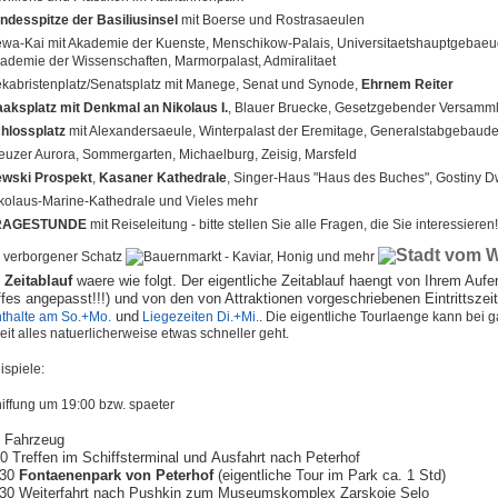
ndesspitze der Basiliusinsel
mit Boerse und Rostrasaeulen
wa-Kai
mit Akademie der Kuenste, Menschikow-Palais, Universitaetshauptgebaeud
ademie der Wissenschaften, Marmorpalast, Admiralitaet
kabristenplatz/Senatsplatz mit Manege, Senat und Synode,
Ehrnem Reiter
aaksplatz
mit Denkmal an Nikolaus I
.
, Blauer Bruecke, Gesetzgebender Versammlu
hlossplatz
mit Alexandersaeule, Winterpalast der Eremitage, Generalstabgebaud
euzer Aurora, Sommergarten, Michaelburg, Zeisig, Marsfeld
wski Prospekt
,
Kasaner Kathedrale
, Singer-Haus "Haus des Buches", Gostiny D
kolaus-Marine-Kathedrale und Vieles mehr
RAGESTUNDE
mit Reiseleitung - bitte stellen Sie alle Fragen, die Sie interessieren!
 Zeitablauf
waere wie folgt. Der eigentliche Zeitablauf haengt von Ihrem Aufen
fes angepasst!!!) und von den von Attraktionen vorgeschriebenen Eintrittszei
und
thalte am So.+Mo.
Liegezeiten Di.+Mi.
. Die eigentliche Tourlaenge kann bei 
eit alles natuerlicherweise etwas schneller geht.
ispiele:
hiffung um 19:00 bzw. spaeter
t Fahrzeug
0 Treffen im Schiffsterminal und Ausfahrt
nach
Peterhof
:30
Fontaenenpark von Peterhof
(eigentliche Tour im Park ca. 1 Std)
:30
Weiterfahrt
nach Pushkin zum Museumskomplex Zarskoje Selo