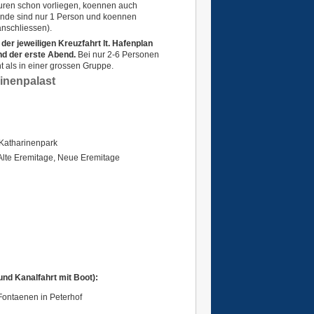
uren schon vorliegen, koennen auch
sende sind nur 1 Person und koennen
nschliessen).
 der jeweiligen Kreuzfahrt lt. Hafenplan
und der erste Abend.
Bei nur 2-6 Personen
ht als in einer grossen Gruppe.
 Katharinenpark
 Alte Eremitage, Neue Eremitage
nd Kanalfahrt mit Boot):
Fontaenen in Peterhof