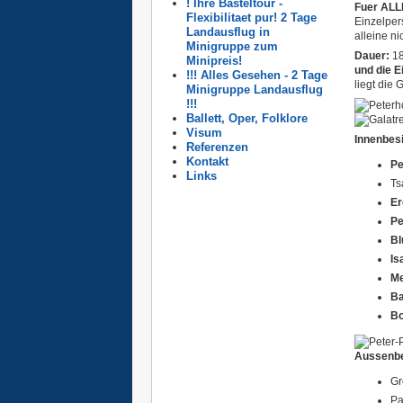
! Ihre Basteltour -
Fuer AL
Flexibilitaet pur! 2 Tage
Einzelper
Landausflug in
alleine n
Minigruppe zum
Dauer:
18
Minipreis!
und die E
!!! Alles Gesehen - 2 Tage
liegt die 
Minigruppe Landausflug
!!!
Ballett, Oper, Folklore
Visum
Innenbes
Referenzen
Kontakt
Pe
Links
Ts
Er
Pe
Bl
Is
Me
B
Bo
Aussenbes
Gr
Pa