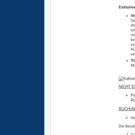
Exklusive
Ve
Ga
di
ei
re
ke
vo
Ru
ve
Tr
Mu
NICHT 
Pe
Ro
BUCHUN
me
Die Bezahl
Ca