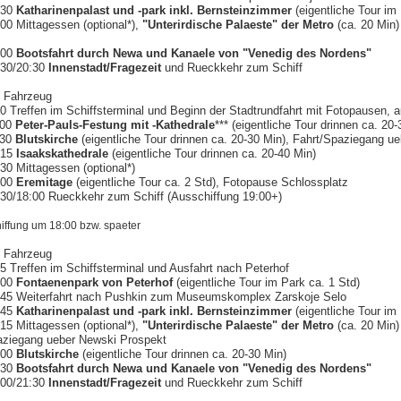
:30
Katharinenpalast
und -park
inkl. Bernsteinzimmer
(eigentliche Tour im
00 Mittagessen (optional*),
"Unterirdische Palaeste" der Metro
(ca. 20 Min)
:00
Bootsfahrt durch Newa und Kanaele von "Venedig des Nordens"
:30/20:30
Innenstadt/Fragezeit
und
Rueckkehr zum Schiff
t Fahrzeug
00
Treffen im Schiffsterminal
und Beginn der
Stadtrundfahrt mit Fotopausen, a
:00
Peter-Pauls-Festung mit -Kathedrale
***
(eigentliche Tour drinnen ca. 20-
:30
Blutskirche
(eigentliche Tour drinnen ca. 20-30 Min),
Fahrt/Spaziegang u
:15
Isaakskathedrale
(eigentliche Tour drinnen ca. 20-40 Min)
30 Mittagessen (optional*)
:00
Eremitage
(eigentliche Tour ca. 2 Std), Fotopause Schlossplatz
:30/18:00 Rueckkehr zum Schiff (Ausschiffung 19:00+)
hiffung um 18:00
bzw. spaeter
t Fahrzeug
5 Treffen im Schiffsterminal und Ausfahrt
nach
Peterhof
:00
Fontaenenpark von Peterhof
(eigentliche Tour im Park ca. 1 Std)
:45
Weiterfahrt
nach Pushkin zum Museumskomplex Zarskoje Selo
:45
Katharinenpalast
und -park
inkl. Bernsteinzimmer
(eigentliche Tour im
15 Mittagessen (optional*),
"Unterirdische Palaeste" der Metro
(ca. 20 Min) 
aziegang ueber Newski Prospekt
:00
Blutskirche
(eigentliche Tour drinnen ca. 20-30 Min)
:30
Bootsfahrt durch Newa und Kanaele von "Venedig des Nordens"
:00/21:30
Innenstadt/Fragezeit
und Rueckkehr zum Schiff